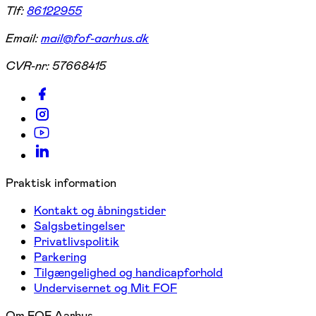
Tlf:
86122955
Email:
mail@fof-aarhus.dk
CVR-nr:
57668415
Praktisk information
Kontakt og åbningstider
Salgsbetingelser
Privatlivspolitik
Parkering
Tilgængelighed og handicapforhold
Undervisernet og Mit FOF
Om FOF Aarhus