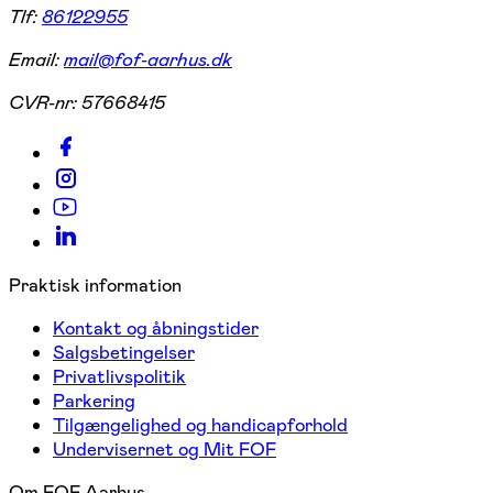
Tlf:
86122955
Email:
mail@fof-aarhus.dk
CVR-nr:
57668415
Praktisk information
Kontakt og åbningstider
Salgsbetingelser
Privatlivspolitik
Parkering
Tilgængelighed og handicapforhold
Undervisernet og Mit FOF
Om FOF Aarhus