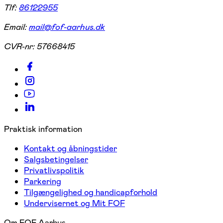
Tlf:
86122955
Email:
mail@fof-aarhus.dk
CVR-nr:
57668415
Praktisk information
Kontakt og åbningstider
Salgsbetingelser
Privatlivspolitik
Parkering
Tilgængelighed og handicapforhold
Undervisernet og Mit FOF
Om FOF Aarhus