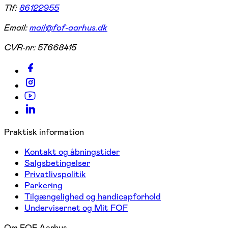
Tlf:
86122955
Email:
mail@fof-aarhus.dk
CVR-nr:
57668415
Praktisk information
Kontakt og åbningstider
Salgsbetingelser
Privatlivspolitik
Parkering
Tilgængelighed og handicapforhold
Undervisernet og Mit FOF
Om FOF Aarhus