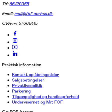
Tlf:
86122955
Email:
mail@fof-aarhus.dk
CVR-nr:
57668415
Praktisk information
Kontakt og åbningstider
Salgsbetingelser
Privatlivspolitik
Parkering
Tilgængelighed og handicapforhold
Undervisernet og Mit FOF
Om FOF Aarhus