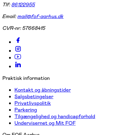
Tlf:
86122955
Email:
mail@fof-aarhus.dk
CVR-nr:
57668415
Praktisk information
Kontakt og åbningstider
Salgsbetingelser
Privatlivspolitik
Parkering
Tilgængelighed og handicapforhold
Undervisernet og Mit FOF
Om FOF Aarhus