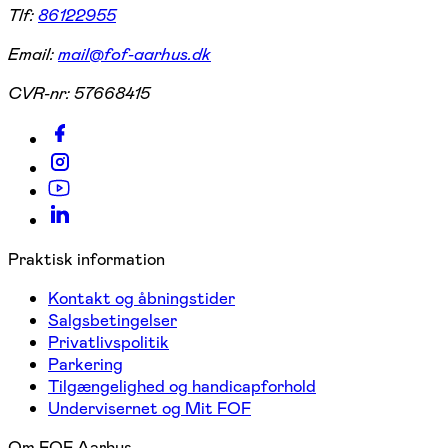
Tlf:
86122955
Email:
mail@fof-aarhus.dk
CVR-nr:
57668415
Praktisk information
Kontakt og åbningstider
Salgsbetingelser
Privatlivspolitik
Parkering
Tilgængelighed og handicapforhold
Undervisernet og Mit FOF
Om FOF Aarhus