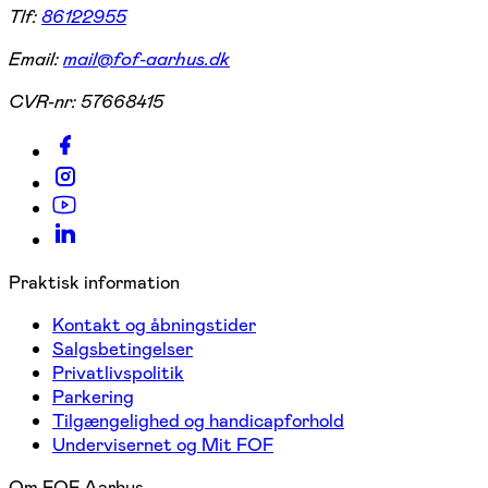
Tlf:
86122955
Email:
mail@fof-aarhus.dk
CVR-nr:
57668415
Praktisk information
Kontakt og åbningstider
Salgsbetingelser
Privatlivspolitik
Parkering
Tilgængelighed og handicapforhold
Undervisernet og Mit FOF
Om FOF Aarhus