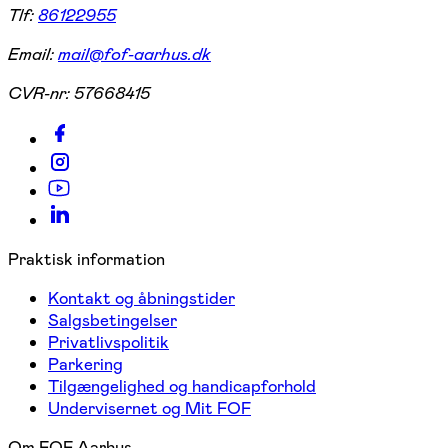
Tlf:
86122955
Email:
mail@fof-aarhus.dk
CVR-nr:
57668415
Praktisk information
Kontakt og åbningstider
Salgsbetingelser
Privatlivspolitik
Parkering
Tilgængelighed og handicapforhold
Undervisernet og Mit FOF
Om FOF Aarhus