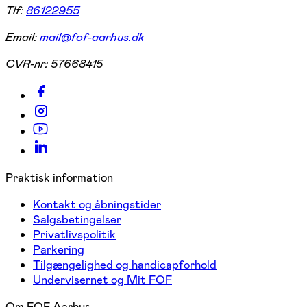
Tlf:
86122955
Email:
mail@fof-aarhus.dk
CVR-nr:
57668415
Praktisk information
Kontakt og åbningstider
Salgsbetingelser
Privatlivspolitik
Parkering
Tilgængelighed og handicapforhold
Undervisernet og Mit FOF
Om FOF Aarhus