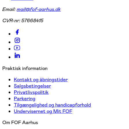
Email:
mail@fof-aarhus.dk
CVR-nr:
57668415
Praktisk information
Kontakt og åbningstider
Salgsbetingelser
Privatlivspolitik
Parkering
Tilgængelighed og handicapforhold
Undervisernet og Mit FOF
Om FOF Aarhus