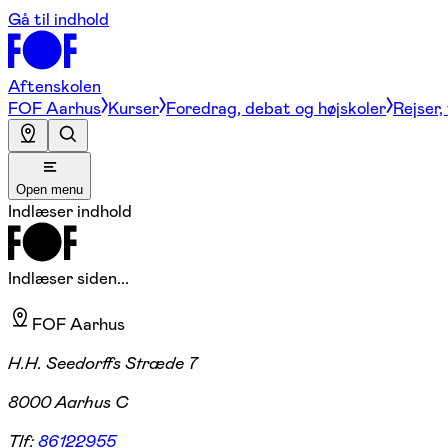
Gå til indhold
Aftenskolen
FOF Aarhus
Kurser
Foredrag, debat og højskoler
Rejser,
Open menu
Indlæser indhold
Indlæser siden...
FOF Aarhus
H.H. Seedorffs Stræde 7
8000 Aarhus C
Tlf:
86122955