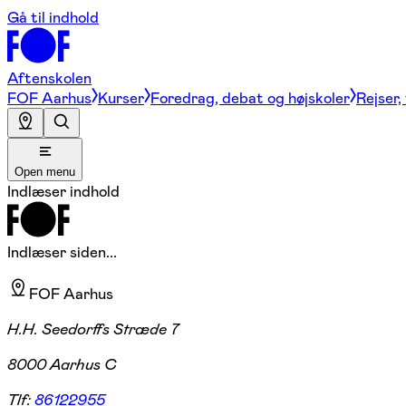
Gå til indhold
Aftenskolen
FOF Aarhus
Kurser
Foredrag, debat og højskoler
Rejser,
Open menu
Indlæser indhold
Indlæser siden...
FOF Aarhus
H.H. Seedorffs Stræde 7
8000 Aarhus C
Tlf:
86122955