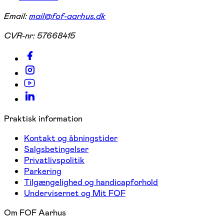
Email:
mail@fof-aarhus.dk
CVR-nr:
57668415
Praktisk information
Kontakt og åbningstider
Salgsbetingelser
Privatlivspolitik
Parkering
Tilgængelighed og handicapforhold
Undervisernet og Mit FOF
Om FOF Aarhus