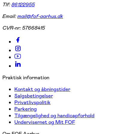
Tlf:
86122955
Email:
mail@fof-aarhus.dk
CVR-nr:
57668415
Praktisk information
Kontakt og åbningstider
Salgsbetingelser
Privatlivspolitik
Parkering
Tilgængelighed og handicapforhold
Undervisernet og Mit FOF
Om FOF Aarhus