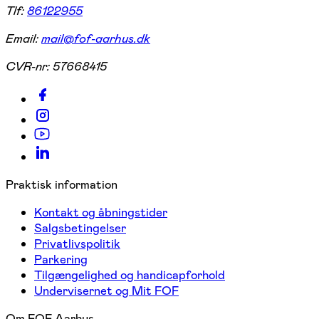
Tlf:
86122955
Email:
mail@fof-aarhus.dk
CVR-nr:
57668415
Praktisk information
Kontakt og åbningstider
Salgsbetingelser
Privatlivspolitik
Parkering
Tilgængelighed og handicapforhold
Undervisernet og Mit FOF
Om FOF Aarhus