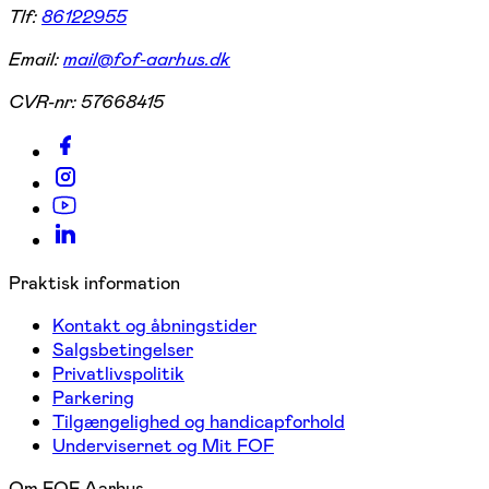
Tlf:
86122955
Email:
mail@fof-aarhus.dk
CVR-nr:
57668415
Praktisk information
Kontakt og åbningstider
Salgsbetingelser
Privatlivspolitik
Parkering
Tilgængelighed og handicapforhold
Undervisernet og Mit FOF
Om FOF Aarhus