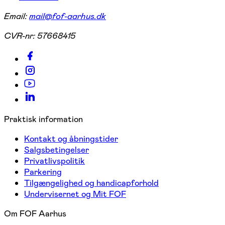
Email:
mail@fof-aarhus.dk
CVR-nr:
57668415
Praktisk information
Kontakt og åbningstider
Salgsbetingelser
Privatlivspolitik
Parkering
Tilgængelighed og handicapforhold
Undervisernet og Mit FOF
Om FOF Aarhus