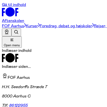
Gå til indhold
Aftenskolen
FOF Aarhus
Kurser
Foredrag, debat og højskoler
Rejser,
Open menu
Indlæser indhold
Indlæser siden...
FOF Aarhus
H.H. Seedorffs Stræde 7
8000 Aarhus C
Tlf:
86122955