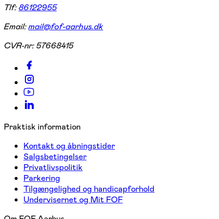
Tlf:
86122955
Email:
mail@fof-aarhus.dk
CVR-nr:
57668415
Praktisk information
Kontakt og åbningstider
Salgsbetingelser
Privatlivspolitik
Parkering
Tilgængelighed og handicapforhold
Undervisernet og Mit FOF
Om FOF Aarhus