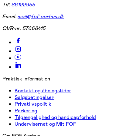
Tlf:
86122955
Email:
mail@fof-aarhus.dk
CVR-nr:
57668415
Praktisk information
Kontakt og åbningstider
Salgsbetingelser
Privatlivspolitik
Parkering
Tilgængelighed og handicapforhold
Undervisernet og Mit FOF
Om FOF Aarhus