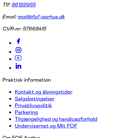
Tlf:
86122955
Email:
mail@fof-aarhus.dk
CVR-nr:
57668415
Praktisk information
Kontakt og åbningstider
Salgsbetingelser
Privatlivspolitik
Parkering
Tilgængelighed og handicapforhold
Undervisernet og Mit FOF
Om FOF Aarhus