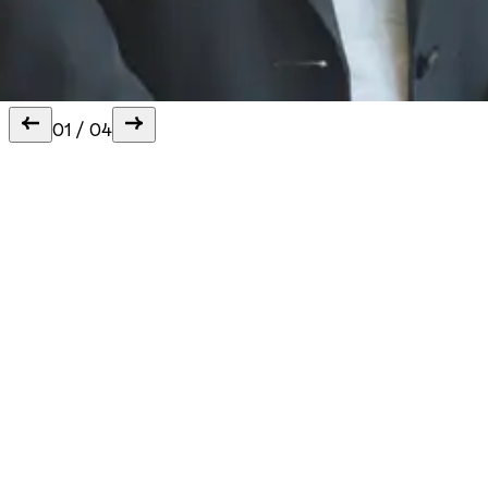
01
/
04
lone.s@fof-aarhus.dk
inge@fof-aarhus.dk