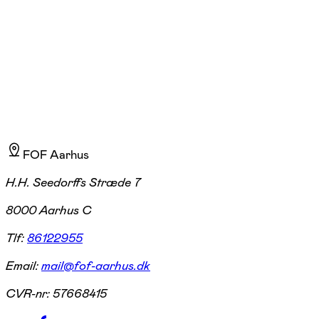
dorthe@fof-aarhus.dk
tove@fof-aarhus.dk
FOF Aarhus
H.H. Seedorffs Stræde 7
8000 Aarhus C
Tlf:
86122955
Email:
mail@fof-aarhus.dk
CVR-nr:
57668415