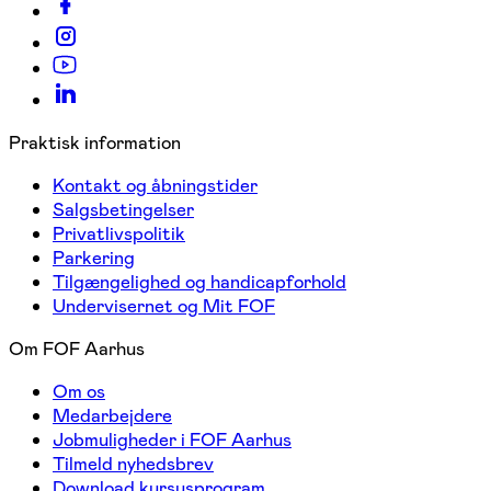
Praktisk information
Kontakt og åbningstider
Salgsbetingelser
Privatlivspolitik
Parkering
Tilgængelighed og handicapforhold
Undervisernet og Mit FOF
Om FOF Aarhus
Om os
Medarbejdere
Jobmuligheder i FOF Aarhus
Tilmeld nyhedsbrev
Download kursusprogram