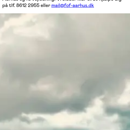
på tlf. 8612 2955 eller
mail@fof-aarhus.dk