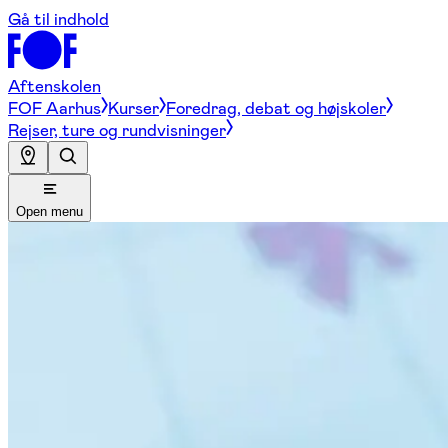
Gå til indhold
Aftenskolen
FOF Aarhus
Kurser
Foredrag, debat og højskoler
Rejser, ture og rundvisninger
Open menu