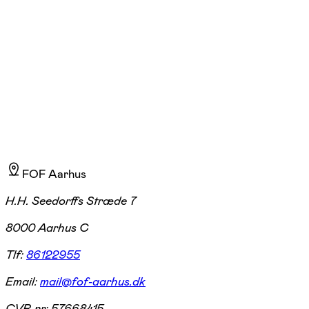
Linda Jakobsen
Læs mere
Jeg elsker at undervise i krop, bevægelse og velvære og har undervist
siden 2015. Jeg er uddannet i bl.a. Pilates, Ansigtsyoga, Japansk
Lifting og EMS Instruktør.
FOF Aarhus
H.H. Seedorffs Stræde 7
8000 Aarhus C
Tlf:
86122955
Email:
mail@fof-aarhus.dk
CVR-nr:
57668415