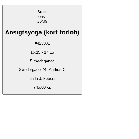
Start
ons.
23/09
Ansigtsyoga (kort forløb)
#
425301
16:15
-
17:15
5
mødegange
Søndergade 74, Aarhus C
Linda Jakobsen
745,00 kr.