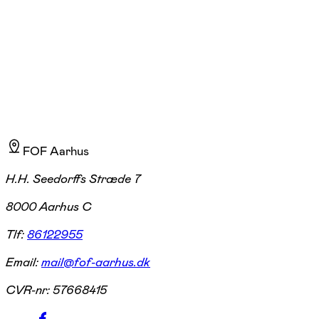
Læs mere
Stifter af Ashtanga Yoga Shala i 2003 // 30 års erfaring med yoga
former // Autoriseret Ashtanga yogalærer, Mysore, Indien
FOF Aarhus
H.H. Seedorffs Stræde 7
8000 Aarhus C
Tlf:
86122955
Email:
mail@fof-aarhus.dk
CVR-nr:
57668415