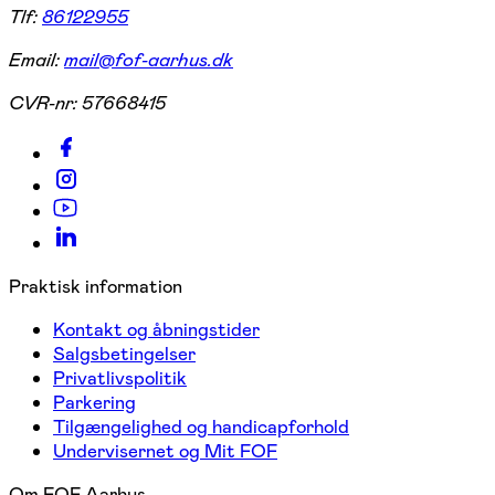
Tlf:
86122955
Email:
mail@fof-aarhus.dk
CVR-nr:
57668415
Praktisk information
Kontakt og åbningstider
Salgsbetingelser
Privatlivspolitik
Parkering
Tilgængelighed og handicapforhold
Undervisernet og Mit FOF
Om FOF Aarhus