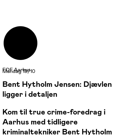
FOF Aarhus
Mandag 19/10
Bent Hytholm Jensen: Djævlen
ligger i detaljen
Kom til true crime-foredrag i
Aarhus med tidligere
kriminaltekniker Bent Hytholm