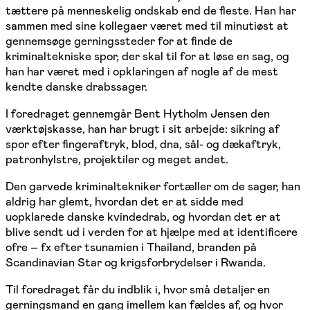
tættere på menneskelig ondskab end de fleste. Han har
sammen med sine kollegaer været med til minutiøst at
gennemsøge gerningssteder for at finde de
kriminaltekniske spor, der skal til for at løse en sag, og
han har været med i opklaringen af nogle af de mest
kendte danske drabssager.
I foredraget gennemgår Bent Hytholm Jensen den
værktøjskasse, han har brugt i sit arbejde: sikring af
spor efter fingeraftryk, blod, dna, sål- og dækaftryk,
patronhylstre, projektiler og meget andet.
Den garvede kriminaltekniker fortæller om de sager, han
aldrig har glemt, hvordan det er at sidde med
uopklarede danske kvindedrab, og hvordan det er at
blive sendt ud i verden for at hjælpe med at identificere
ofre – fx efter tsunamien i Thailand, branden på
Scandinavian Star og krigsforbrydelser i Rwanda.
Til foredraget får du indblik i, hvor små detaljer en
gerningsmand en gang imellem kan fældes af, og hvor