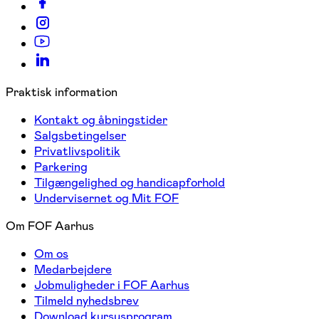
Praktisk information
Kontakt og åbningstider
Salgsbetingelser
Privatlivspolitik
Parkering
Tilgængelighed og handicapforhold
Undervisernet og Mit FOF
Om FOF Aarhus
Om os
Medarbejdere
Jobmuligheder i FOF Aarhus
Tilmeld nyhedsbrev
Download kursusprogram