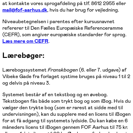
at kontakte vores sprogafdeling på tlf. 8612 2955 eller
mail@fof-aarhus.dk
, hvis du har brug for vejledning.
Niveaubetegnelsen i parentes efter kursusnavnet
refererer til Den Fælles Europæiske Referenceramme
(CEFR), som angiver europæiske standarder for sprog.
Læs mere om CEFR
.
Lærebøger:
Lærebogssystemet
Franskbogen
(6. eller 7. udgave) af
Vibeke Gade fra forlaget systime bruges på niveau 1 til 2
og delvis på niveau 3.
Systemet består af en tekstbog og en øvebog.
Tekstbogen fås både som trykt bog og som iBog. Hvis du
vælger den trykte bog (som er rarest at sidde med til
undervisningen), kan du supplere med en licens til iBogen
for at få adgang til systemets lydside. Du kan købe en 6
måneders licens til iBogen gennem FOF Aarhus til 75 kr.