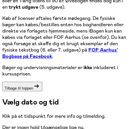
eller en 1-årig licens til 90 kr. Øvebogen findes dog kun i
en
trykt udgave
(5. udgave).
Køb af licenser aftales første mødegang. De fysiske
bøger kan købes/bestilles enten hos boghandleren eller
direkte via forlagets hjemmeside, mens iBogen kun kan
købes via forlaget eller FOF Aarhus (se ovenfor). Du kan
også forsøge at skaffe dig et brugt eksemplar af den
fysiske tekstbog (6. eller 7. udgave) på
FOF Aarhus’
Bogbase på Facebook
.
Bøger og undervisningsmaterialer er
ikke
inkluderet i
kursusprisen.
Tilbage til toppen
Vælg dato og tid
Klik på et tidspunkt for mere info og tilmelding.
Der er ingen hold tilgængelige lige nu.