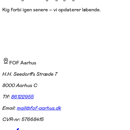
Kig forbi igen senere – vi opdaterer løbende.
FOF Aarhus
H.H. Seedorffs Stræde 7
8000 Aarhus C
Tlf:
86122955
Email:
mail@fof-aarhus.dk
CVR-nr:
57668415