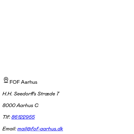
Nanna Holmgaard Gomaa
Læs mere
Jeg er designer, forfatter og stylist, og har i over 20 år designet for
danske og internationale virksomheder.
FOF Aarhus
H.H. Seedorffs Stræde 7
8000 Aarhus C
Tlf:
86122955
Email:
mail@fof-aarhus.dk