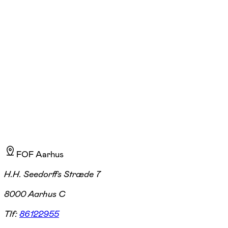
Kurt Lykkegaard
Læs mere
Jeg har over 10 års undervisningserfaring med flere hold i akustisk
sammenspil med diverse instrumenter.
FOF Aarhus
H.H. Seedorffs Stræde 7
8000 Aarhus C
Tlf:
86122955