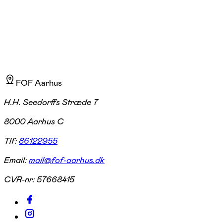
sammenspil med diverse instrumenter.
FOF Aarhus
H.H. Seedorffs Stræde 7
8000 Aarhus C
Tlf:
86122955
Email:
mail@fof-aarhus.dk
CVR-nr:
57668415