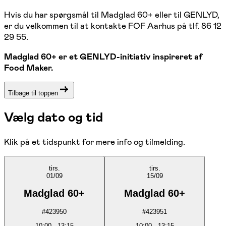
Hvis du har spørgsmål til Madglad 60+ eller til GENLYD,
er du velkommen til at kontakte FOF Aarhus på tlf. 86 12
29 55.
Madglad 60+ er et GENLYD-initiativ inspireret af
Food Maker.
Tilbage til toppen
Vælg dato og tid
Klik på et tidspunkt for mere info og tilmelding.
tirs.
tirs.
01/09
15/09
Madglad 60+
Madglad 60+
#
423950
#
423951
10:00
-
13:15
10:00
-
13:15