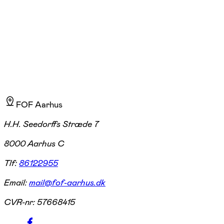
Sofia Balslev Jepsen
Læs mere
FOF Aarhus
H.H. Seedorffs Stræde 7
8000 Aarhus C
Tlf:
86122955
Email:
mail@fof-aarhus.dk
CVR-nr:
57668415