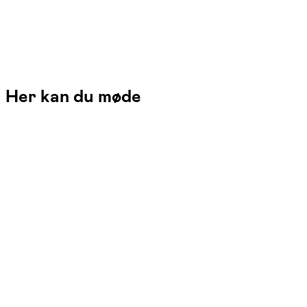
Her kan du møde
Sanne Stensgaard
Læs mere