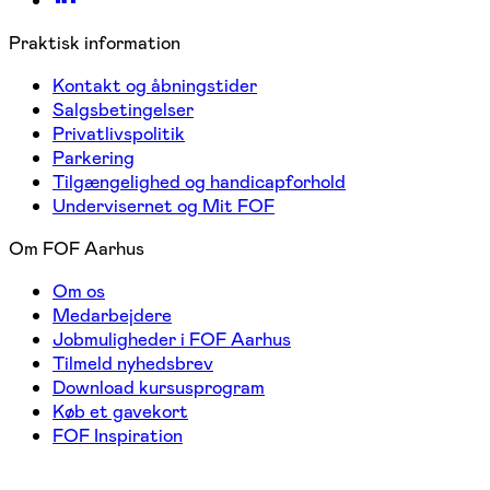
Praktisk information
Kontakt og åbningstider
Salgsbetingelser
Privatlivspolitik
Parkering
Tilgængelighed og handicapforhold
Undervisernet og Mit FOF
Om FOF Aarhus
Om os
Medarbejdere
Jobmuligheder i FOF Aarhus
Tilmeld nyhedsbrev
Download kursusprogram
Køb et gavekort
FOF Inspiration