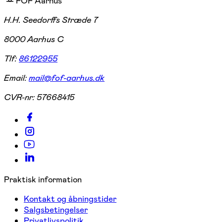
FOF Aarhus
H.H. Seedorffs Stræde 7
8000 Aarhus C
Tlf:
86122955
Email:
mail@fof-aarhus.dk
CVR-nr:
57668415
Praktisk information
Kontakt og åbningstider
Salgsbetingelser
Privatlivspolitik