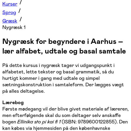
Kurser
Sprog
Græsk
Nygræsk 1
Nygræsk for begyndere i Aarhus –
lær alfabet, udtale og basal samtale
På dette kursus i nygræsk tager vi udgangspunkt i
alfabetet, lette tekster og basal grammatik, så du
hurtigt kommer i gang med udtale og simpel
sætningskonstruktion i samtaleform. Der lægges vægt
på alles deltagelse.
Lærebog
Første mødegang vil der blive givet materiale af læreren,
men efterfølgende skal du som deltager selv anskaffe
bogen
Ellinika sto pi kai fi 1
(ISBN: 9789600122855). Den
kan købes via hjemmesiden på den københavnske