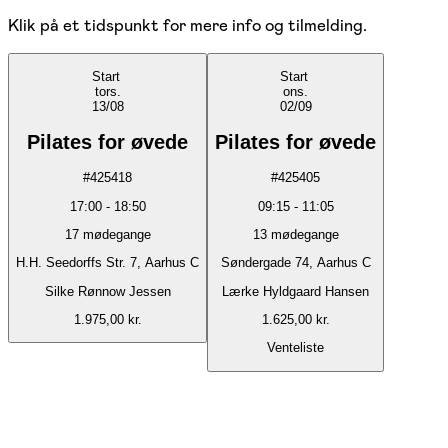
Klik på et tidspunkt for mere info og tilmelding.
Start
Start
tors.
ons.
13/08
02/09
Pilates for øvede
Pilates for øvede
#
425418
#
425405
17:00
-
18:50
09:15
-
11:05
17
mødegange
13
mødegange
H.H. Seedorffs Str. 7, Aarhus C
Søndergade 74, Aarhus C
Silke Rønnow Jessen
Lærke Hyldgaard Hansen
1.975,00 kr.
1.625,00 kr.
Venteliste