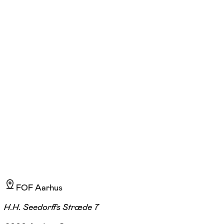
Gitte Grand Bang
Læs mere
Jeg er certificeret systemisk naturcoach. Min mission er at videregive
den glæde og ro, det giver at komme i kontakt med naturen.
FOF Aarhus
H.H. Seedorffs Stræde 7