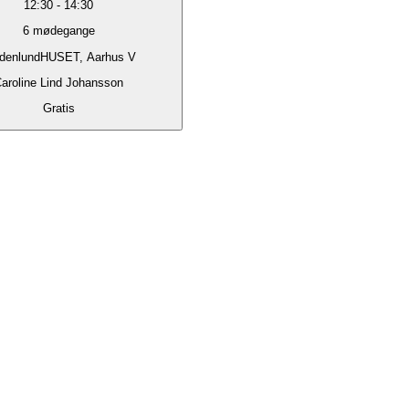
12:30
-
14:30
6
mødegange
denlundHUSET, Aarhus V
aroline Lind Johansson
Gratis