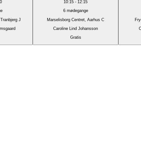
0
10:15
-
12:15
e
6
mødegange
 Tranbjerg J
Marselisborg Centret, Aarhus C
Fry
amsgaard
Caroline Lind Johansson
C
Gratis