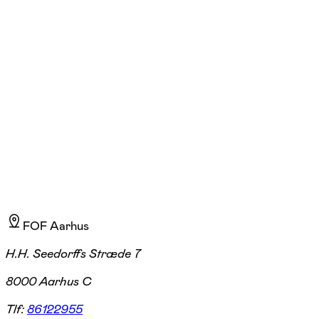
Gitte Grand Bang
Læs mere
Jeg er certificeret systemisk naturcoach. Min mission er at videregive
den glæde og ro, det giver at komme i kontakt med naturen.
FOF Aarhus
H.H. Seedorffs Stræde 7
8000 Aarhus C
Tlf:
86122955