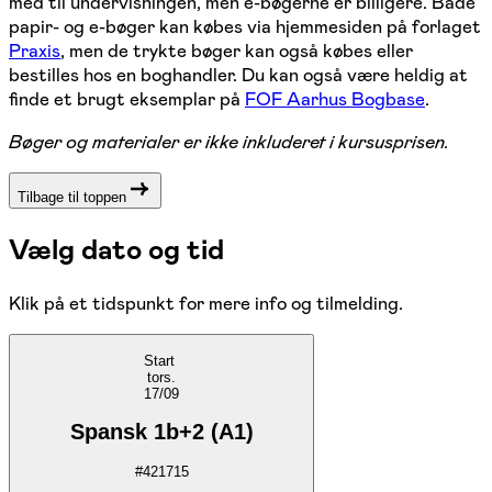
med til undervisningen, men e-bøgerne er billigere. Både
papir- og e-bøger kan købes via hjemmesiden på forlaget
Praxis
, men de trykte bøger kan også købes eller
bestilles hos en boghandler. Du kan også være heldig at
finde et brugt eksemplar på
FOF Aarhus Bogbase
.
Bøger og materialer er ikke inkluderet i kursusprisen.
Tilbage til toppen
Vælg dato og tid
Klik på et tidspunkt for mere info og tilmelding.
Start
tors.
17/09
Spansk 1b+2 (A1)
#
421715