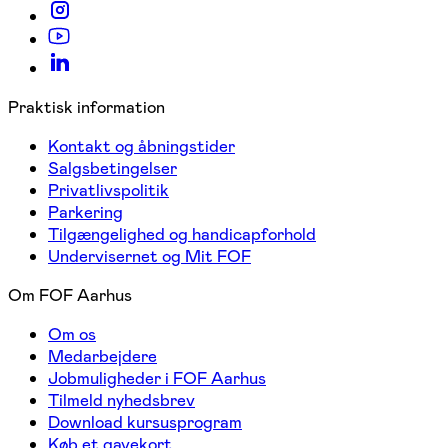
Praktisk information
Kontakt og åbningstider
Salgsbetingelser
Privatlivspolitik
Parkering
Tilgængelighed og handicapforhold
Undervisernet og Mit FOF
Om FOF Aarhus
Om os
Medarbejdere
Jobmuligheder i FOF Aarhus
Tilmeld nyhedsbrev
Download kursusprogram
Køb et gavekort