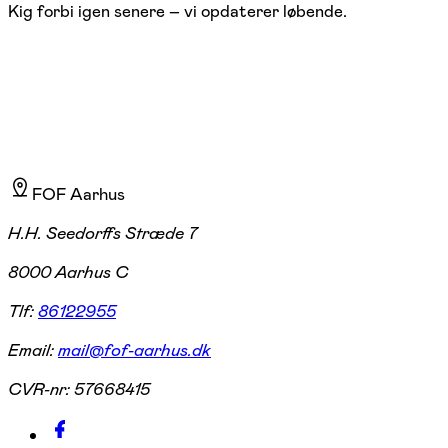
Kig forbi igen senere – vi opdaterer løbende.
FOF Aarhus
H.H. Seedorffs Stræde 7
8000 Aarhus C
Tlf:
86122955
Email:
mail@fof-aarhus.dk
CVR-nr:
57668415