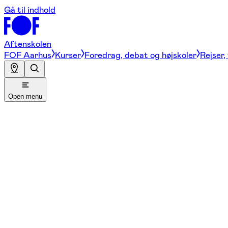
Gå til indhold
Aftenskolen
FOF Aarhus
Kurser
Foredrag, debat og højskoler
Rejser,
Open menu