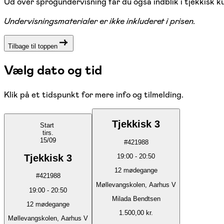
Ud over sprogundervisning får du også indblik i tjekkisk k
Undervisningsmaterialer er ikke inkluderet i prisen.
Tilbage til toppen
Vælg dato og tid
Klik på et tidspunkt for mere info og tilmelding.
Tjekkisk 3
Start
tirs.
15/09
#
421988
Tjekkisk 3
19:00
-
20:50
12
mødegange
#
421988
Møllevangskolen, Aarhus V
19:00
-
20:50
Milada Bendtsen
12
mødegange
1.500,00 kr.
Møllevangskolen, Aarhus V