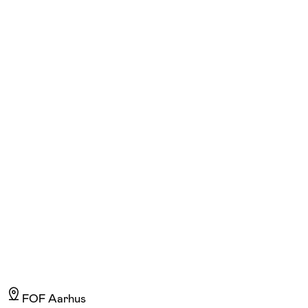
Milada Bendtsen
Læs mere
Jeg er uddannet cand.mag. i tjekkisk sprog og litteratur fra Karls Universite
FOF Aarhus