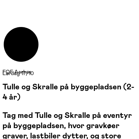
FOF Aarhus
Lørdag 17/10
Tulle og Skralle på byggepladsen (2-
4 år)
Tag med Tulle og Skralle på eventyr
på byggepladsen, hvor gravkøer
graver, lastbiler dytter, og store