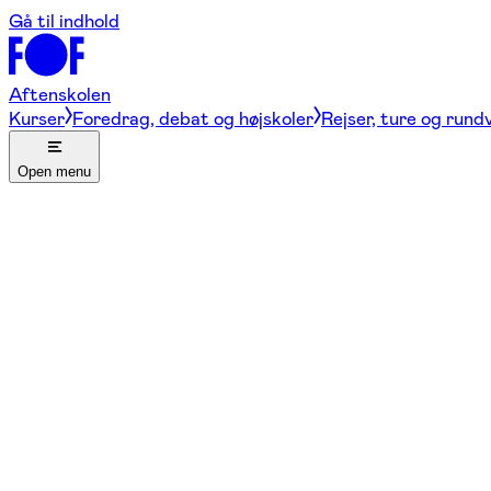
Gå til indhold
Aftenskolen
Kurser
Foredrag, debat og højskoler
Rejser, ture og rund
Open menu