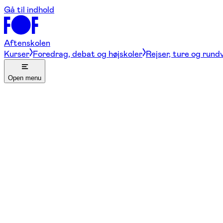
Gå til indhold
Aftenskolen
Kurser
Foredrag, debat og højskoler
Rejser, ture og rund
Open menu