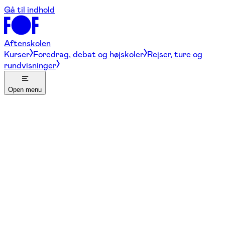
Gå til indhold
Aftenskolen
Kurser
Foredrag, debat og højskoler
Rejser, ture og
rundvisninger
Open menu