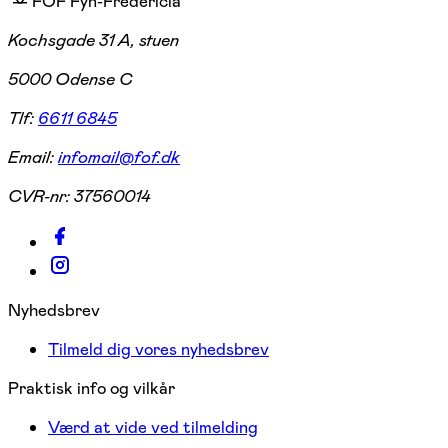
FOF Fyn-Fredericia
Kochsgade 31 A, stuen
5000 Odense C
Tlf:
6611 6845
Email:
infomail@fof.dk
CVR-nr:
37560014
Nyhedsbrev
Tilmeld dig vores nyhedsbrev
Praktisk info og vilkår
Værd at vide ved tilmelding