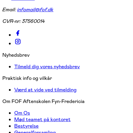
Email:
infomail@fof.dk
CVR-nr:
37560014
Nyhedsbrev
Tilmeld dig vores nyhedsbrev
Praktisk info og vilkår
Værd at vide ved tilmelding
Om FOF Aftenskolen Fyn-Fredericia
Om Os
Mød teamet på kontoret
Bestyrelse
Generalforsamling