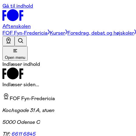
Gå til indhold
Aftenskolen
FOF Fyn-Fredericia
Kurser
Foredrag, debat og højskoler
Open menu
Indlæser indhold
Indlæser siden...
FOF Fyn-Fredericia
Kochsgade 31 A, stuen
5000 Odense C
Tlf:
6611 6845