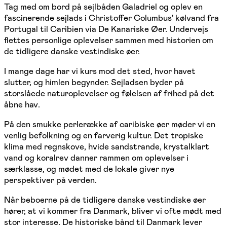
Tag med om bord på sejlbåden Galadriel og oplev en
fascinerende sejlads i Christoffer Columbus' kølvand fra
Portugal til Caribien via De Kanariske Øer. Undervejs
flettes personlige oplevelser sammen med historien om
de tidligere danske vestindiske øer.
I mange dage har vi kurs mod det sted, hvor havet
slutter, og himlen begynder. Sejladsen byder på
storslåede naturoplevelser og følelsen af frihed på det
åbne hav.
På den smukke perlerække af caribiske øer møder vi en
venlig befolkning og en farverig kultur. Det tropiske
klima med regnskove, hvide sandstrande, krystalklart
vand og koralrev danner rammen om oplevelser i
særklasse, og mødet med de lokale giver nye
perspektiver på verden.
Når beboerne på de tidligere danske vestindiske øer
hører, at vi kommer fra Danmark, bliver vi ofte mødt med
stor interesse. De historiske bånd til Danmark lever