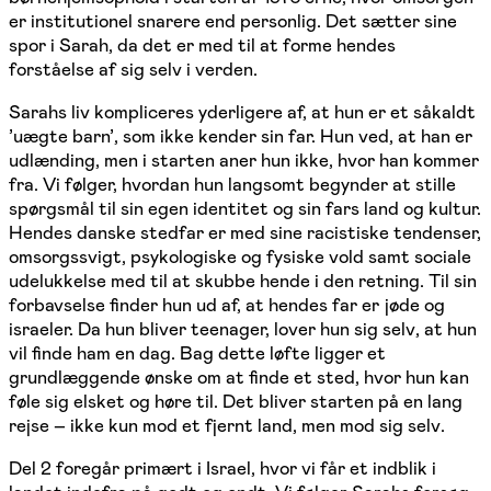
er institutionel snarere end personlig. Det sætter sine
spor i Sarah, da det er med til at forme hendes
forståelse af sig selv i verden.
Sarahs liv kompliceres yderligere af, at hun er et såkaldt
’uægte barn’, som ikke kender sin far. Hun ved, at han er
udlænding, men i starten aner hun ikke, hvor han kommer
fra. Vi følger, hvordan hun langsomt begynder at stille
spørgsmål til sin egen identitet og sin fars land og kultur.
Hendes danske stedfar er med sine racistiske tendenser,
omsorgssvigt, psykologiske og fysiske vold samt sociale
udelukkelse med til at skubbe hende i den retning. Til sin
forbavselse finder hun ud af, at hendes far er jøde og
israeler. Da hun bliver teenager, lover hun sig selv, at hun
vil finde ham en dag. Bag dette løfte ligger et
grundlæggende ønske om at finde et sted, hvor hun kan
føle sig elsket og høre til. Det bliver starten på en lang
rejse – ikke kun mod et fjernt land, men mod sig selv.
Del 2 foregår primært i Israel, hvor vi får et indblik i