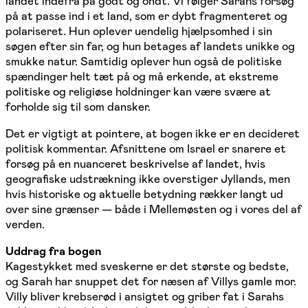
landet indefra på godt og ondt. Vi følger Sarahs forsøg
på at passe ind i et land, som er dybt fragmenteret og
polariseret. Hun oplever uendelig hjælpsomhed i sin
søgen efter sin far, og hun betages af landets unikke og
smukke natur. Samtidig oplever hun også de politiske
spændinger helt tæt på og må erkende, at ekstreme
politiske og religiøse holdninger kan være svære at
forholde sig til som dansker.
Det er vigtigt at pointere, at bogen ikke er en decideret
politisk kommentar. Afsnittene om Israel er snarere et
forsøg på en nuanceret beskrivelse af landet, hvis
geografiske udstrækning ikke overstiger Jyllands, men
hvis historiske og aktuelle betydning rækker langt ud
over sine grænser — både i Mellemøsten og i vores del af
verden.
Uddrag fra bogen
Kagestykket med sveskerne er det største og bedste,
og Sarah har snuppet det for næsen af Villys gamle mor.
Villy bliver krebserød i ansigtet og griber fat i Sarahs