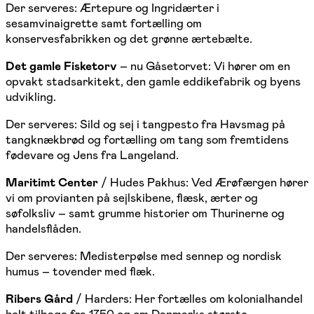
Der serveres: Ærtepure og Ingridærter i
sesamvinaigrette samt fortælling om
konservesfabrikken og det grønne ærtebælte.
Det gamle Fisketorv
– nu Gåsetorvet: Vi hører om en
opvakt stadsarkitekt, den gamle eddikefabrik og byens
udvikling.
Der serveres: Sild og sej i tangpesto fra Havsmag på
tangknækbrød og fortælling om tang som fremtidens
fødevare og Jens fra Langeland.
Maritimt Center
/ Hudes Pakhus: Ved Ærøfærgen hører
vi om provianten på sejlskibene, flæsk, ærter og
søfolksliv – samt grumme historier om Thurinerne og
handelsflåden.
Der serveres: Medisterpølse med sennep og nordisk
humus – tovender med flæk.
Ribers Gård
/ Harders: Her fortælles om kolonialhandel
helt tilbage fra 1750 og om Danmarks største