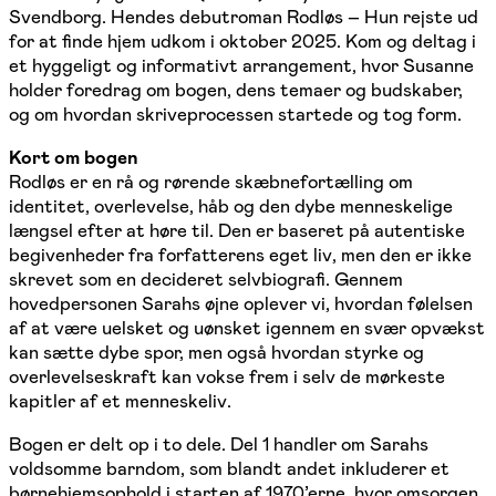
Svendborg. Hendes debutroman Rodløs – Hun rejste ud
for at finde hjem udkom i oktober 2025. Kom og deltag i
et hyggeligt og informativt arrangement, hvor Susanne
holder foredrag om bogen, dens temaer og budskaber,
og om hvordan skriveprocessen startede og tog form.
Kort om bogen
Rodløs er en rå og rørende skæbnefortælling om
identitet, overlevelse, håb og den dybe menneskelige
længsel efter at høre til. Den er baseret på autentiske
begivenheder fra forfatterens eget liv, men den er ikke
skrevet som en decideret selvbiografi. Gennem
hovedpersonen Sarahs øjne oplever vi, hvordan følelsen
af at være uelsket og uønsket igennem en svær opvækst
kan sætte dybe spor, men også hvordan styrke og
overlevelseskraft kan vokse frem i selv de mørkeste
kapitler af et menneskeliv.
Bogen er delt op i to dele. Del 1 handler om Sarahs
voldsomme barndom, som blandt andet inkluderer et
børnehjemsophold i starten af 1970’erne, hvor omsorgen