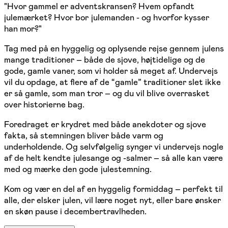
"Hvor gammel er adventskransen? Hvem opfandt
julemærket? Hvor bor julemanden - og hvorfor kysser
han mor?"
Tag med på en hyggelig og oplysende rejse gennem julens
mange traditioner – både de sjove, højtidelige og de
gode, gamle vaner, som vi holder så meget af. Undervejs
vil du opdage, at flere af de “gamle” traditioner slet ikke
er så gamle, som man tror – og du vil blive overrasket
over historierne bag.
Foredraget er krydret med både anekdoter og sjove
fakta, så stemningen bliver både varm og
underholdende. Og selvfølgelig synger vi undervejs nogle
af de helt kendte julesange og -salmer – så alle kan være
med og mærke den gode julestemning.
Kom og vær en del af en hyggelig formiddag – perfekt til
alle, der elsker julen, vil lære noget nyt, eller bare ønsker
en skøn pause i decembertravlheden.