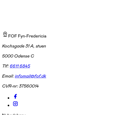
FOF Fyn-Fredericia
Kochsgade 31 A, stuen
5000 Odense C
Tlf:
6611 6845
Email:
infomail@fof.dk
CVR-nr:
37560014