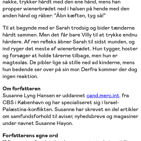
nakke, trykker hårdt med den ene hånd, mens han
propper wienerbrødet ned i halsen på hende med den
anden hånd og råber: ”Åbn kæften, tyg så!”
Til at begynde med er Sarah trodsig og bider tænderne
hårdt sammen. Men det får bare Villy til at trykke endnu
hårdere. Af ren refleks åbner Sarah til sidst munden, og
ind ryger det meste af wienerbrødet. Hun tygger, hoster
og forsøger at holde tårerne tilbage, men hun er
magtesløs. De pibler lige så stille ned ad kinderne, mens
hun bedende ser over på sin mor. Derfra kommer der dog
ingen reaktion.
Om forfatteren
Susanne Lyng Hansen er uddannet
cand.merc.int
. fra
CBS i København og har specialiseret sig i Israel-
Palæstina-konflikten. Susanne har skrevet en del artikler
om samfundsforhold til aviser, nyhedsbreve og magasiner
under navnet Susanne Hayon.
Forfatterens egne ord