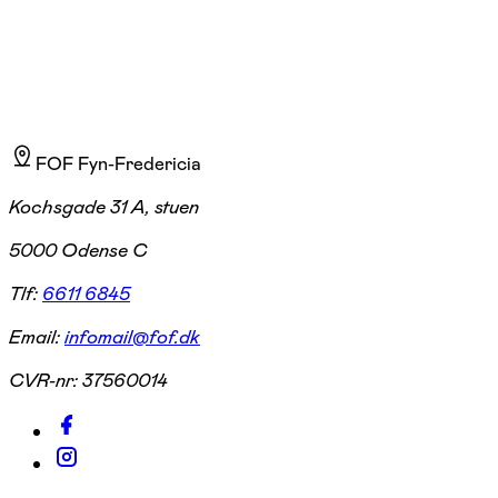
FOF Fyn-Fredericia
Kochsgade 31 A, stuen
5000 Odense C
Tlf:
6611 6845
Email:
infomail@fof.dk
CVR-nr:
37560014