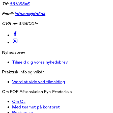
Tlf:
6611 6845
Email:
infomail@fof.dk
CVR-nr:
37560014
Nyhedsbrev
Tilmeld dig vores nyhedsbrev
Praktisk info og vilkår
Værd at vide ved tilmelding
Om FOF Aftenskolen Fyn-Fredericia
Om Os
Mød teamet på kontoret
Bestyrelse