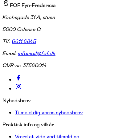
FOF Fyn-Fredericia
Kochsgade 31 A, stuen
5000 Odense C
Tlf:
6611 6845
Email:
infomail@fof.dk
CVR-nr:
37560014
Nyhedsbrev
Tilmeld dig vores nyhedsbrev
Praktisk info og vilkår
Værd at vide ved tilmelding