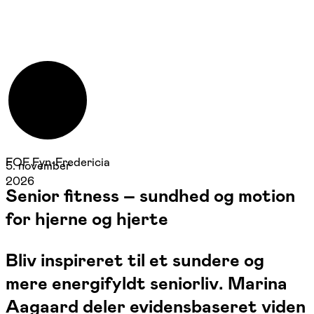
FOF Fyn-Fredericia
5. november
2026
Senior fitness – sundhed og motion
for hjerne og hjerte
Bliv inspireret til et sundere og
mere energifyldt seniorliv. Marina
Aagaard deler evidensbaseret viden