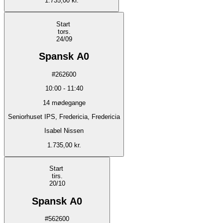
1.735,00 kr.
Start
tors.
24/09
Spansk A0
#
262600
10:00
-
11:40
14
mødegange
Seniorhuset IPS, Fredericia, Fredericia
Isabel Nissen
1.735,00 kr.
Start
tirs.
20/10
Spansk A0
#
562600