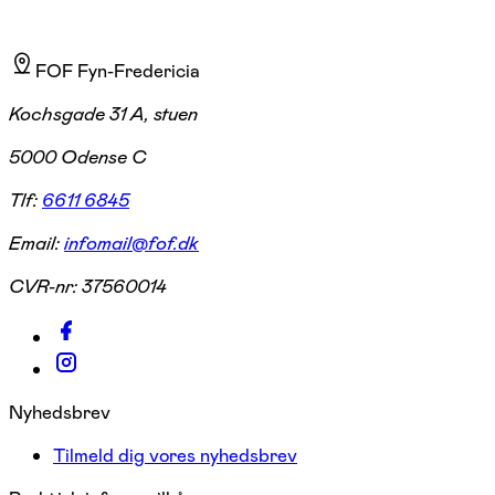
FOF Fyn-Fredericia
Kochsgade 31 A, stuen
5000 Odense C
Tlf:
6611 6845
Email:
infomail@fof.dk
CVR-nr:
37560014
Nyhedsbrev
Tilmeld dig vores nyhedsbrev